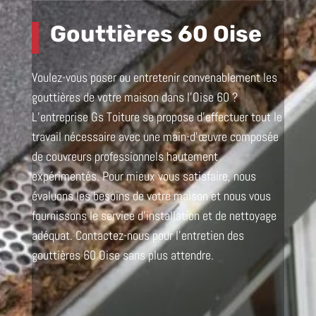
Gouttières 60 Oise
Voulez-vous poser ou entretenir convenablement les
gouttières de votre maison dans l’Oise 60 ?
L’entreprise Gs Toiture se propose d’effectuer tout le
travail nécessaire avec une main-d’œuvre composée
de couvreurs professionnels hautement
expérimentés. Pour mieux vous satisfaire, nous
évaluons les besoins de votre maison et nous vous
fournissons le service d’installation et de nettoyage
adéquat. Contactez-nous pour l’entretien des
gouttières 60 Oise sans plus attendre.