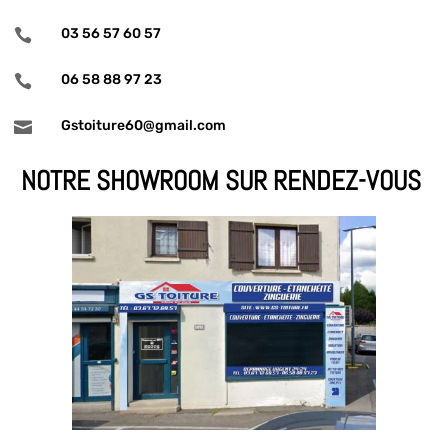
03 56 57 60 57

06 58 88 97 23

Gstoiture60@gmail.com

NOTRE SHOWROOM SUR RENDEZ-VOUS